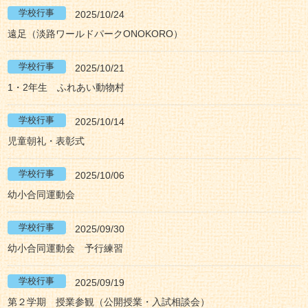
2025/10/24
遠足（淡路ワールドパークONOKORO）
2025/10/21
1・2年生 ふれあい動物村
2025/10/14
児童朝礼・表彰式
2025/10/06
幼小合同運動会
2025/09/30
幼小合同運動会 予行練習
2025/09/19
第２学期 授業参観（公開授業・入試相談会）