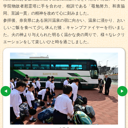
学院物故者慰霊塔に手を合わせ、校訓である「黽勉努力、和衷協
同、至誠一貫」の精神を改めて心に刻みました。
参拝後、奈良県にある洞川温泉の宿に向かい、温泉に浸かり、おい
しいご飯を食べて少し休んだ後，キャンプファイヤーを行いまし
た。火の神より与えられた明るく温かな炎の周りで、様々なレクリ
エーションをして楽しいひと時を過ごしました。