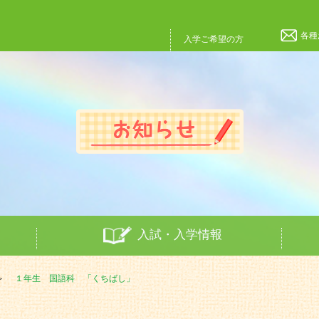
各種
入学ご希望の方
入試・入学情報
１年生 国語科 「くちばし」