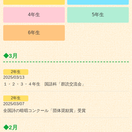
4年生
5年生
6年生
3月
2025/03/13
１・２・３・４年生 国語科「群読交流会」
2025/03/07
全国詩の暗唱コンクール「団体奨励賞」受賞
2月