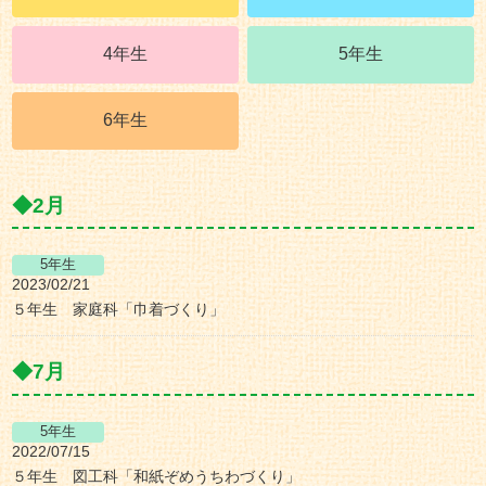
4年生
5年生
6年生
2月
2023/02/21
５年生 家庭科「巾着づくり」
7月
2022/07/15
５年生 図工科「和紙ぞめうちわづくり」